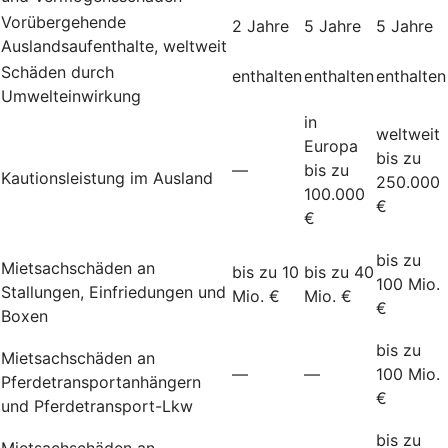
Vorübergehende
2 Jahre
5 Jahre
5 Jahre
Auslandsaufenthalte, weltweit
Schäden durch
enthalten
enthalten
enthalten
Umwelteinwirkung
in
weltweit
Europa
bis zu
—
bis zu
Kautionsleistung im Ausland
250.000
100.000
€
€
bis zu
Mietsachschäden an
bis zu 10
bis zu 40
100 Mio.
Stallungen, Einfriedungen und
Mio. €
Mio. €
€
Boxen
bis zu
Mietsachschäden an
—
—
100 Mio.
Pferdetransportanhängern
€
und Pferdetransport-Lkw
bis zu
Mietsachschäden an