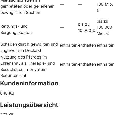
—
—
100 Mio.
gemieteten oder geliehenen
€
beweglichen Sachen
bis zu
bis zu
Rettungs- und
—
100.000
10.000 €
Bergungskosten
Mio. €
Schäden durch gewollten und
enthalten
enthalten
enthalten
ungewollten Deckakt
Nutzung des Pferdes im
Ehrenamt, als Therapie- und
enthalten
enthalten
enthalten
Besuchstier, in privatem
Reitunterricht
Kundeninformation
848 KB
Leistungsübersicht
277 KB