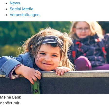
News
Social Media
Veranstaltungen
Meine Bank
gehört mir.