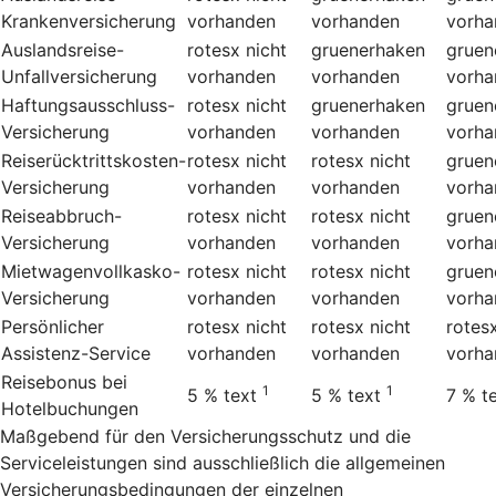
Krankenversicherung
vorhanden
vorhanden
vorha
Auslandsreise-
rotesx
nicht
gruenerhaken
gruen
Unfallversicherung
vorhanden
vorhanden
vorha
Haftungsausschluss-
rotesx
nicht
gruenerhaken
gruen
Versicherung
vorhanden
vorhanden
vorha
Reiserücktrittskosten-
rotesx
nicht
rotesx
nicht
gruen
Versicherung
vorhanden
vorhanden
vorha
Reiseabbruch-
rotesx
nicht
rotesx
nicht
gruen
Versicherung
vorhanden
vorhanden
vorha
Mietwagenvollkasko-
rotesx
nicht
rotesx
nicht
gruen
Versicherung
vorhanden
vorhanden
vorha
Persönlicher
rotesx
nicht
rotesx
nicht
rotes
Assistenz-Service
vorhanden
vorhanden
vorha
Reisebonus bei
1
1
5 %
text
5 %
text
7 %
t
Hotelbuchungen
Maßgebend für den Versicherungsschutz und die
Serviceleistungen sind ausschließlich die allgemeinen
Versicherungsbedingungen der einzelnen