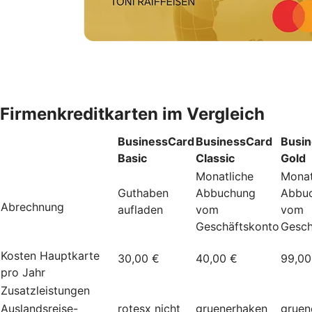
Firmenkreditkarten im Vergleich
BusinessCard
BusinessCard
Busi
Basic
Classic
Gold
Monatliche
Monat
Guthaben
Abbuchung
Abbu
Abrechnung
aufladen
vom
vom
Geschäftskonto
Gesch
Kosten Hauptkarte
30,00 €
40,00 €
99,00
pro Jahr
Zusatzleistungen
Auslandsreise-
rotesx
nicht
gruenerhaken
gruen