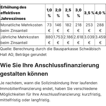
Erhöhung des
1,0
2,0
2,5
3,0
effektiven
3,5 %
4,0 %
%
%
%
%
Jahreszinses
Monatliche Mehrkosten
73
146
182
218
253
288
beim Zinsanteil
€
€
€
€
€
€
Jährliche Mehrkosten
880
1.753
2.186
2.618
3.039
3.459
beim Zinsanteil
€
€
€
€
€
€
Quelle: Berechnung durch die Bausparkasse Schwäbisch
Hall AG; Beträge gerundet
Wie Sie Ihre Anschlussfinanzierung
gestalten können
Je nachdem, wann die Sollzinsbindung Ihrer laufenden
Immobilienfinanzierung endet, haben Sie verschiedene
Möglichkeiten für Ihre Anschlussfinanzierung: kurzfristig,
mittelfristig oder langfristig.